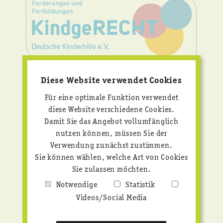
KINDERRECHTE
Diese Website verwendet Cookies
KONSEQUENT
UMSETZEN!
Für eine optimale Funktion verwendet
diese Website verschiedene Cookies.
Wir bieten praxisnahe Fortbildungen und setzen
Damit Sie das Angebot vollumfänglich
uns mit klaren Forderungen für starken
nutzen können, müssen Sie der
Kinderschutz und echte Kinderrechte ein.
Verwendung zunächst zustimmen.
Sie können wählen, welche Art von Cookies
Mehr erfahren
Sie zulassen möchten.
Notwendige
Statistik
Videos/Social Media