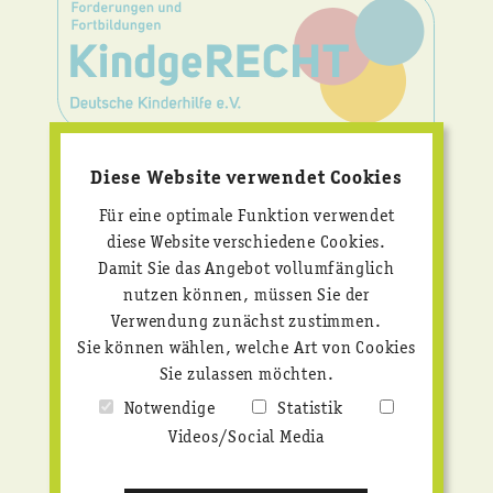
KINDERRECHTE
Diese Website verwendet Cookies
KONSEQUENT
UMSETZEN!
Für eine optimale Funktion verwendet
diese Website verschiedene Cookies.
Wir bieten praxisnahe Fortbildungen und setzen
Damit Sie das Angebot vollumfänglich
uns mit klaren Forderungen für starken
nutzen können, müssen Sie der
Kinderschutz und echte Kinderrechte ein.
Verwendung zunächst zustimmen.
Sie können wählen, welche Art von Cookies
Mehr erfahren
Sie zulassen möchten.
Notwendige
Statistik
Videos/Social Media