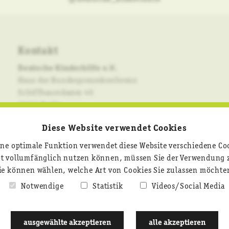
Kontakt
Deutsche Kinderhilfe e.V.
Haus der Bundespressekonferenz
Schiffbauerdamm 40
10117 Berlin
Fon: 030 - 24342940
Diese Website verwendet Cookies
Bundesverband
ine optimale Funktion verwendet diese Website verschiedene Co
ot vollumfänglich nutzen können, müssen Sie der Verwendung
ie können wählen, welche Art von Cookies Sie zulassen möchte
Notwendige
Statistik
Videos/Social Media