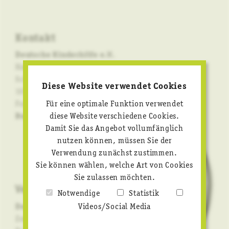
Kontakt
Deutsche Kinderhilfe e.V.
Haus der Bundespressekonferenz
Schiffbauerdamm 40
Diese Website verwendet Cookies
10117 Berlin
Für eine optimale Funktion verwendet
Fon: 030 - 24342940
diese Website verschiedene Cookies.
Bundesverband
Damit Sie das Angebot vollumfänglich
nutzen können, müssen Sie der
Verwendung zunächst zustimmen.
Gemeinsames Lesen fördert
Sie können wählen, welche Art von Cookies
Sprachkompetenz und stärkt die
Sie zulassen möchten.
soziale Entwicklung von Kindern.
Verwaltung
Notwendige
Statistik
Deutsche Kinderhilfe NRW e.V.
Videos/Social Media
Zentrale Mitgliederverwaltung