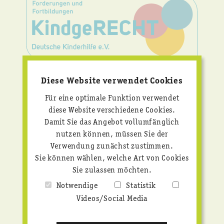
KINDERRECHTE
Diese Website verwendet Cookies
KONSEQUENT
UMSETZEN!
Für eine optimale Funktion verwendet
diese Website verschiedene Cookies.
Wir bieten praxisnahe Fortbildungen und setzen
Damit Sie das Angebot vollumfänglich
uns mit klaren Forderungen für starken
nutzen können, müssen Sie der
Kinderschutz und echte Kinderrechte ein.
Verwendung zunächst zustimmen.
Sie können wählen, welche Art von Cookies
Mehr erfahren
Sie zulassen möchten.
Notwendige
Statistik
Videos/Social Media