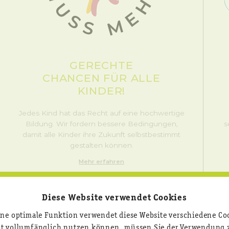
GERECHTE
CHANCEN FÜR ALLE
KINDER!
Jedes Kind hat das Recht auf eine hochwertige
Bildung. Wir fordern bessere Bedingungen,
s
damit alle Kinder ihre Zukunft selbstbestimmt
gestalten können.
Mehr erfahren
Diese Website verwendet Cookies
ine optimale Funktion verwendet diese Website verschiedene Co
ot vollumfänglich nutzen können, müssen Sie der Verwendung