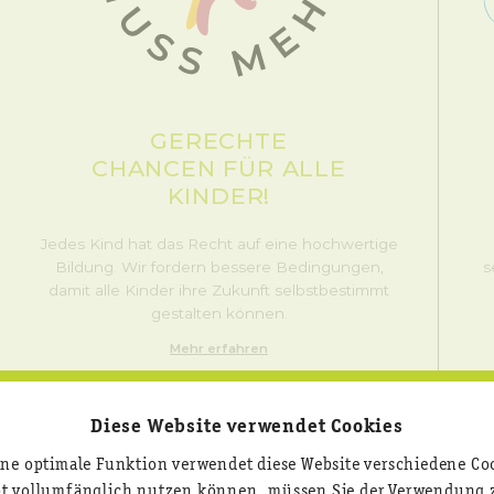
GERECHTE
CHANCEN FÜR ALLE
KINDER!
Jedes Kind hat das Recht auf eine hochwertige
Bildung. Wir fordern bessere Bedingungen,
s
damit alle Kinder ihre Zukunft selbstbestimmt
gestalten können.
Mehr erfahren
Diese Website verwendet Cookies
ine optimale Funktion verwendet diese Website verschiedene Co
ot vollumfänglich nutzen können, müssen Sie der Verwendung