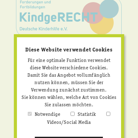
KINDERRECHTE
Diese Website verwendet Cookies
KONSEQUENT
UMSETZEN!
Für eine optimale Funktion verwendet
diese Website verschiedene Cookies.
Wir bieten praxisnahe Fortbildungen und setzen
Damit Sie das Angebot vollumfänglich
uns mit klaren Forderungen für starken
nutzen können, müssen Sie der
Kinderschutz und echte Kinderrechte ein.
Verwendung zunächst zustimmen.
Sie können wählen, welche Art von Cookies
Mehr erfahren
Sie zulassen möchten.
Notwendige
Statistik
Videos/Social Media